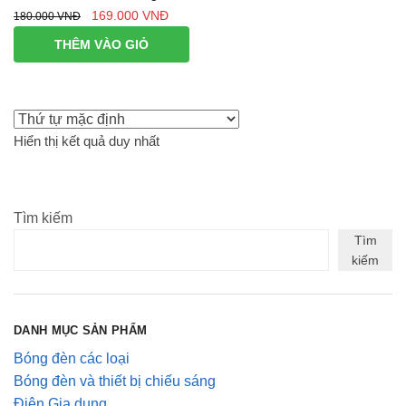
Giá
Giá
169.000
VNĐ
180.000
VNĐ
gốc
hiện
THÊM VÀO GIỎ
là:
tại
180.000 VNĐ.
là:
169.000 VNĐ.
Hiển thị kết quả duy nhất
Tìm kiếm
Tìm
kiếm
DANH MỤC SẢN PHẨM
Bóng đèn các loại
Bóng đèn và thiết bị chiếu sáng
Điện Gia dụng