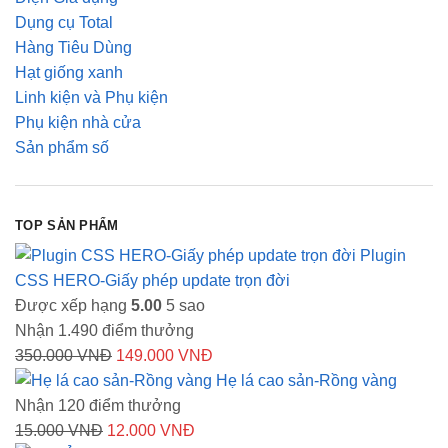
Dụng cụ Total
Hàng Tiêu Dùng
Hạt giống xanh
Linh kiện và Phụ kiện
Phụ kiện nhà cửa
Sản phẩm số
TOP SẢN PHẨM
Plugin
CSS HERO-Giấy phép update trọn đời
Được xếp hạng
5.00
5 sao
Nhận 1.490 điểm thưởng
Giá
Giá
350.000
VNĐ
149.000
VNĐ
gốc
hiện
Hẹ lá cao sản-Rồng vàng
là:
tại
Nhận 120 điểm thưởng
Giá
350.000 VNĐ.
Giá
là:
15.000
VNĐ
12.000
VNĐ