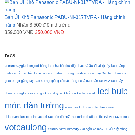
gốc
hiện
149.000 VNĐ.
là:
tại
15.000 VNĐ.
là:
Bàn Ủi Khô Panasonic PABU-NI-317TVRA - Hàng chính
12.000 VNĐ.
hãng
Nhận 3.500 điểm thưởng
Giá
Giá
359.000
VNĐ
350.000
VNĐ
gốc
hiện
là:
tại
359.000 VNĐ.
là:
TAGS
350.000 VNĐ.
aotrummaygiat
bongled
bông lau nhà
bút thử điện
bạc hà âu
Chai xịt tẩy keo băng
dính
cà rốt
cân tiểu li
cải bẹ xanh
dahoco
dungcuvatcaminox
dây đèn led
ghenhua
ghexep
gif
găng tay cao su
hạt giống củ cải trắng
hẹ lá cao sản
keo502
keo bẫy
led bulb
chuột
khungtreotivi
khò ga
khóa dây xe
khổ qua
kitchen scale
móc dán tường
nước lau kính
nước lau kính swat
phichcamdien
pin
pinmaxcell
rau dền đỏ
rp7
thuoctrioc
thuốc trị ốc
tivi
vientayboncau
votcaulong
xitmuoi
xitmuoimosfly
đai ngồi xe máy
đu đủ ruột vàng