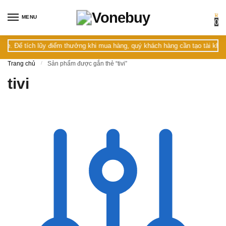
Skip
Skip
to
to
MENU
0
navigation
content
ể tích lũy điểm thưởng khi mua hàng, quý khách hàng cần tạo tài khoản trư
Trang chủ
/
Sản phẩm được gắn thẻ “tivi”
tivi